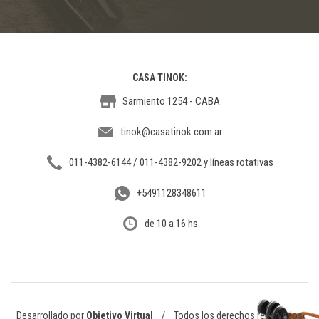
CASA TINOK:
Sarmiento 1254 - CABA
tinok@casatinok.com.ar
011-4382-6144 / 011-4382-9202 y líneas rotativas
+5491128348611
de 10 a 16 hs
Desarrollado por
Objetivo Virtual
/ Todos los derechos reservados