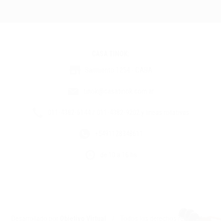
CASA TINOK:
Sarmiento 1254 - CABA
tinok@casatinok.com.ar
011-4382-6144 / 011-4382-9202 y líneas rotativas
+5491128348611
de 10 a 16 hs
Desarrollado por
Objetivo Virtual
/ Todos los derechos reservados