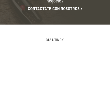
negocio?
CONTACTATE CON NOSOTROS >
CASA TINOK:
Sarmiento 1254 - CABA
tinok@casatinok.com.ar
011-4382-6144 / 011-4382-9202 y líneas rotativas
+5491128348611
de 10 a 16 hs